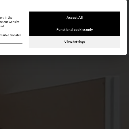
Accept All
on.
In the
se our website
ted.
Functional cookies only
ossible transfer
View Settings