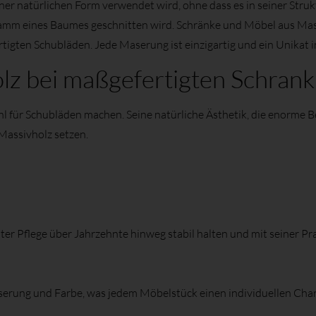
 seiner natürlichen Form verwendet wird, ohne dass es in seiner St
Stamm eines Baumes geschnitten wird. Schränke und Möbel aus Mass
rtigten Schubläden. Jede Maserung ist einzigartig und ein Unikat
z bei maßgefertigten Schrank
ahl für Schubläden machen. Seine natürliche Ästhetik, die enorme Be
Massivholz setzen.
ter Pflege über Jahrzehnte hinweg stabil halten und mit seiner Pr
aserung und Farbe, was jedem Möbelstück einen individuellen Chara