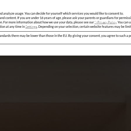
Massivholz
ations
Blog
SUBMIT
d analyze usage. You can decide for yourself which services you would like to consent to.
nd content. If you are under 16 years of age, please ask your parents or guardians for permissi
">Privacy Policy
n.
For more information about how we use your data, please see our
.
You can u
Settings
ion at any time in
.
Depending on your selection, certain website features may be limi
ndards there may be lower than those in the EU. By giving your consent, you agree to such a p