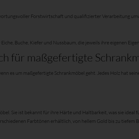
ortungsvoller Forstwirtschaft und qualifizierter Verarbeitung umw
r Eiche, Buche, Kiefer und Nussbaum, die jeweils ihre eigenen Ei
ch für maßgefertigte Schrank
 wenn es um maßgefertigte Schrankmöbel geht. Jedes Holz hat seine
öbel. Sie ist bekannt für ihre Härte und Haltbarkeit, was sie idea
rschiedenen Farbtönen erhältlich, von hellem Gold bis zu tiefem 