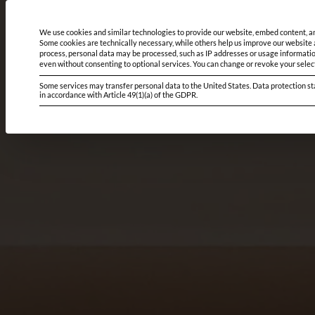
Solutions
Projects
Mode of operation
Loc
Privacy Settings
We use cookies and similar technologies to provide our website, embed content, an
Some cookies are technically necessary, while others help us improve our website a
process, personal data may be processed, such as IP addresses or usage informatio
even without consenting to optional services.
You can change or revoke your select
Some services may transfer personal data to the United States. Data protection sta
in accordance with Article 49(1)(a) of the GDPR.