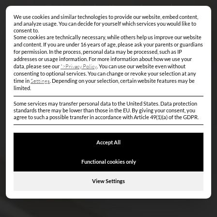
Schranktürspiegel
We use cookies and similar technologies to provide our website, embed content,
Privacy Settings
and analyze usage. You can decide for yourself which services you would like to
consent to.
Some cookies are technically necessary, while others help us improve our website
and content. If you are under 16 years of age, please ask your parents or guardians
for permission.
In the process, personal data may be processed, such as IP
addresses or usage information.
For more information about how we use your
data, please see our
">Privacy Policy
.
You can use our website even without
consenting to optional services.
You can change or revoke your selection at any
time in
Settings
.
Depending on your selection, certain website features may be
limited.
Some services may transfer personal data to the United States. Data protection
standards there may be lower than those in the EU. By giving your consent, you
agree to such a possible transfer in accordance with Article 49(1)(a) of the GDPR.
Accept All
Functional cookies only
View Settings