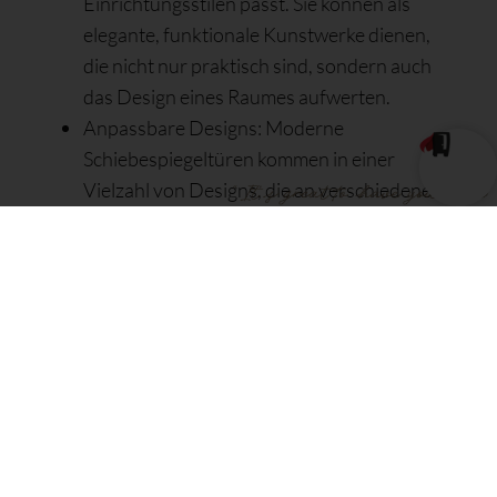
Einrichtungsstilen passt. Sie können als
elegante, funktionale Kunstwerke dienen,
die nicht nur praktisch sind, sondern auch
das Design eines Raumes aufwerten.
Anpassbare Designs: Moderne
Schiebespiegeltüren kommen in einer
Vielzahl von Designs, die an verschiedene
Interieurs angepasst werden können. Ob
gerahmt oder rahmenlos, getönt oder klar –
jede Option bietet eine Möglichkeit, den
persönlichen Stil und die Bedürfnisse zu
reflektieren.
Einfache Handhabung und Wartung:
Schiebespiegeltüren sind in der Regel mit
hochwertigen Schienensystemen
ausgestattet, die eine leichte und leise